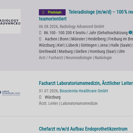
Teleradiologe (m/w/d) – 100 % rem
Premium
teamorientiert
06.08.2026,
Radiology Advanced GmbH
86.100 - 100.200 € brutto / Jahr
(
Gehaltsschätzung
ℹ
Aachen | Bonn | Münster | Heidelberg | Freiburg im Bre
Würzburg | Kiel | Lübeck | Göttingen | Jena | Halle (Saale)
Greifswald | Marburg | Gießen | Homburg (Saar) | Ulm
Arzt / Facharzt | Neuroradiologie | Radiologie
Facharzt Laboratoriumsmedizin, Ärztlicher Leite
31.07.2026,
Bioscientia Healthcare GmbH
Würzburg
Ärztl. Leiter | Laboratoriumsmedizin
Chefarzt m/w/d Aufbau Endoprothetikzentrum