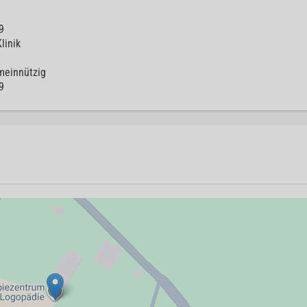
9
linik
meinnützig
9