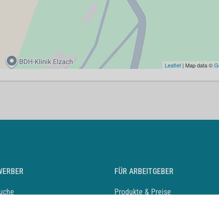
Leaflet
| Map data ©
G
WERBER
FÜR ARBEITGEBER
suche
Produkte & Preise
auf anlegen
Mediadaten & Ansprechpartner