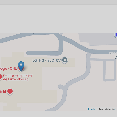
Leaflet
| Map data ©
G