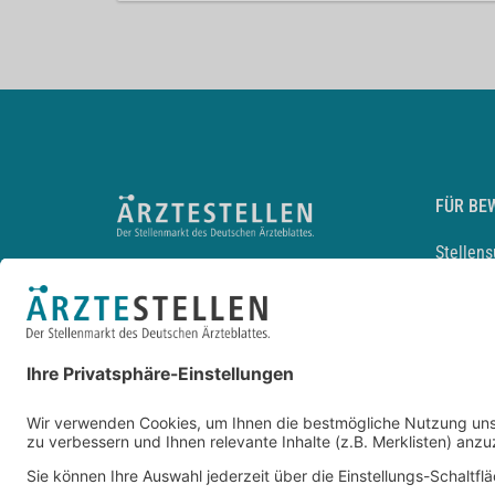
FÜR BE
Stellen
Lebensl
Arbeitg
Arzt und
JobMail
Durchsu