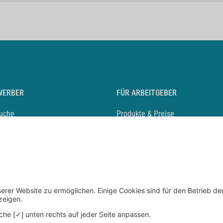
WERBER
FÜR ARBEITGEBER
suche
Produkte & Preise
auf anlegen
Mediadaten & Ansprechpartner
eber entdecken
Arbeitgeberprofil anlegen
 Karriere
Recruiting-Podcast
 Service
chen Sie den Stellenkatalog