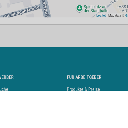
Leaflet
| Map data ©
G
WERBER
FÜR ARBEITGEBER
suche
Produkte & Preise
auf anlegen
Mediadaten & Ansprechpartner
eber entdecken
Arbeitgeberprofil anlegen
 Karriere
Recruiting-Podcast
 Service