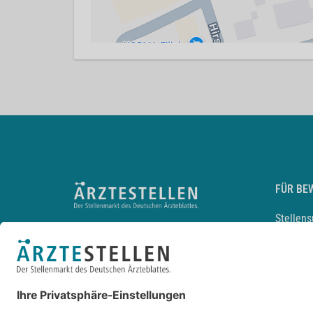
FÜR BE
Stellen
Lebensl
Arbeitg
Arzt und
JobMail