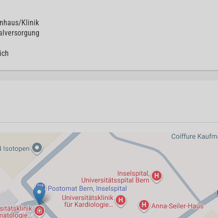
0
nhaus/Klinik
lversorgung
ich