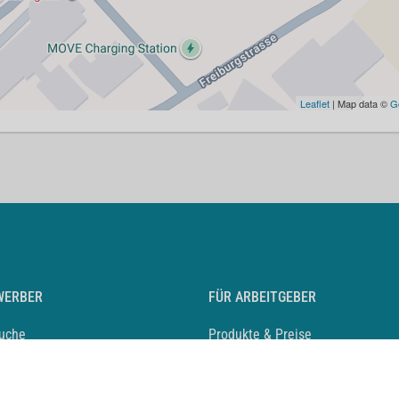
Leaflet
| Map data ©
G
WERBER
FÜR ARBEITGEBER
suche
Produkte & Preise
auf anlegen
Mediadaten & Ansprechpartner
eber entdecken
Arbeitgeberprofil anlegen