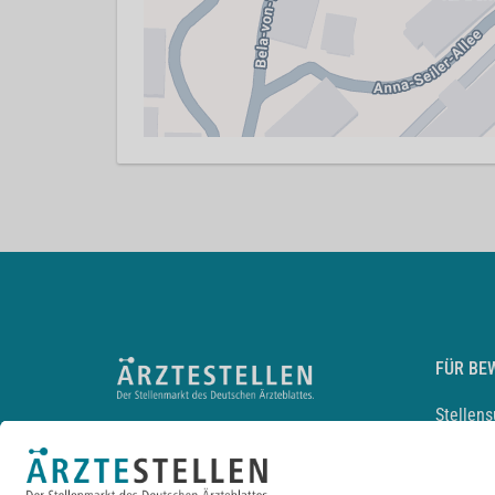
FÜR BE
Stellen
Lebensl
Arbeitg