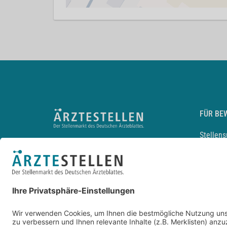
FÜR BE
Stellen
Lebensl
Arbeitg
Arzt und
JobMail
Durchsu