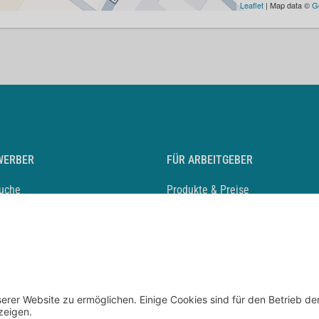
Leaflet
| Map data ©
G
WERBER
FÜR ARBEITGEBER
suche
Produkte & Preise
auf anlegen
Mediadaten & Ansprechpartner
eber entdecken
Arbeitgeberprofil anlegen
 Karriere
Recruiting-Podcast
 Service
chen Sie den Stellenkatalog