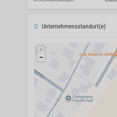
Öffentl
Art des Krankenhausträgers:
Unternehmensstandort(e)
+
−