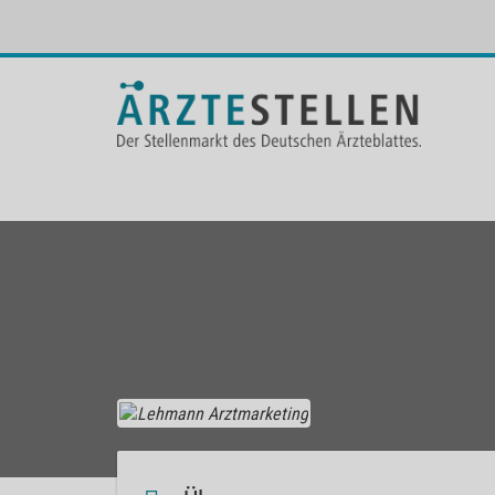
Lehma