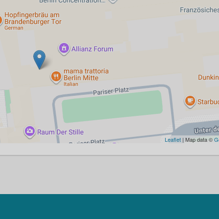
Leaflet
| Map data ©
G