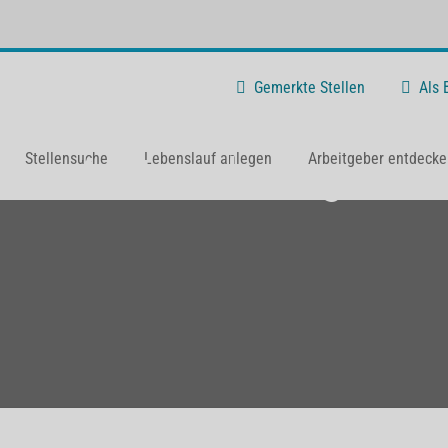
Gemerkte Stellen
Als
nn Arztmarketing
Stellensuche
Lebenslauf anlegen
Arbeitgeber entdecke