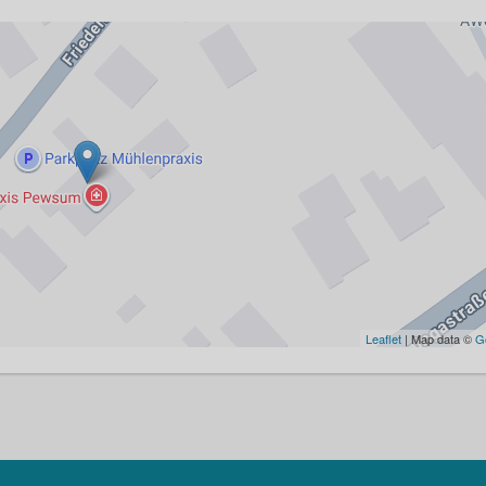
Leaflet
| Map data ©
G