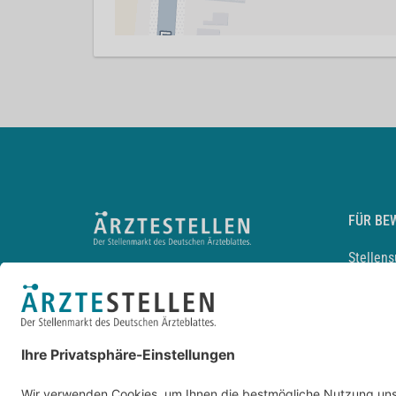
FÜR BE
Stellen
Lebensl
Arbeitg
Arzt und
JobMail
Durchsu