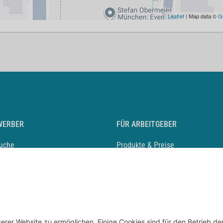
Leaflet
| Map data ©
G
WERBER
FÜR ARBEITGEBER
suche
Produkte & Preise
auf anlegen
Mediadaten & Ansprechpartner
eber entdecken
Arbeitgeberprofil anlegen
 Karriere
Recruiting-Podcast
 Service
chen Sie den Stellenkatalog