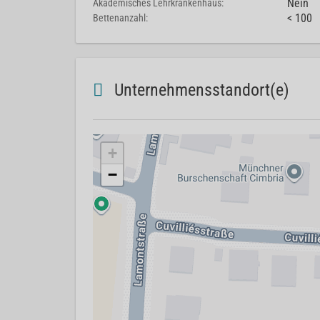
Nein
Akademisches Lehrkrankenhaus:
< 100
Bettenanzahl:
Unternehmensstandort(e)
+
−