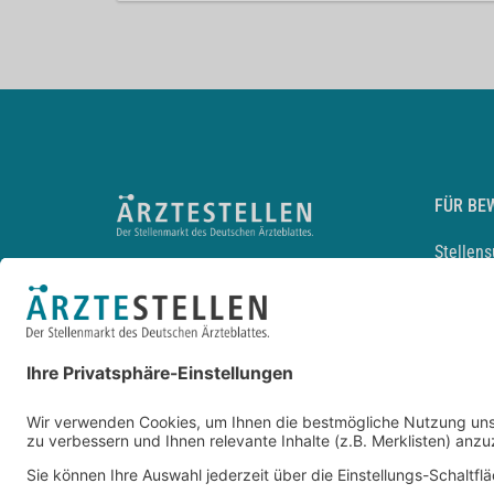
FÜR BE
Stellen
Lebensl
Arbeitg
Arzt und
JobMail
Durchsu