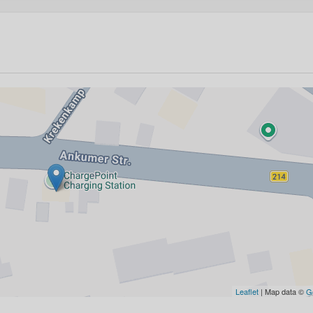
Leaflet
| Map data ©
G