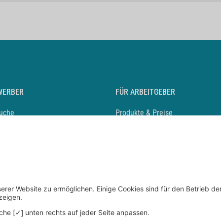
WERBER
FÜR ARBEITGEBER
suche
Produkte & Preise
auf anlegen
Mediadaten & Ansprechpartner
eber entdecken
Arbeitgeberprofil anlegen
 Karriere
Recruiting-Podcast
 Service
chen Sie den Stellenkatalog