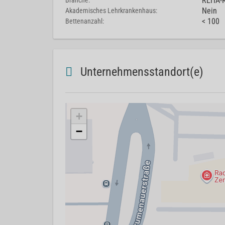
REHA-K
Branche:
Nein
Akademisches Lehrkrankenhaus:
< 100
Bettenanzahl:
Unternehmensstandort(e)
+
−