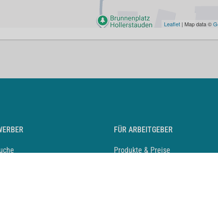
Leaflet
| Map data ©
G
WERBER
FÜR ARBEITGEBER
suche
Produkte & Preise
auf anlegen
Mediadaten & Ansprechpartner
eber entdecken
Arbeitgeberprofil anlegen
 Karriere
Recruiting-Podcast
 Service