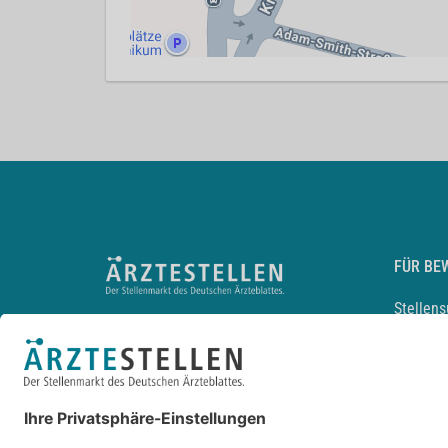
FÜR BE
Stellen
Lebensl
Arbeitg
Arzt und
JobMail