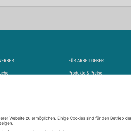
WERBER
FÜR ARBEITGEBER
suche
Produkte & Preise
auf anlegen
Mediadaten & Ansprechpartner
eber entdecken
Arbeitgeberprofil anlegen
 Karriere
Recruiting-Podcast
 Service
chen Sie den Stellenkatalog