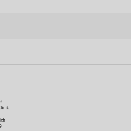
9
linik
ich
9