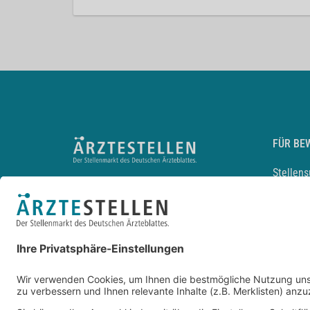
FÜR BE
Stellen
Lebensl
Arbeitg
Arzt und
JobMail
Durchsu