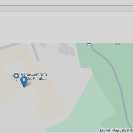
Leaflet
| Map data ©
G