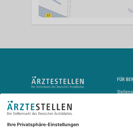
FÜR BE
Stellen
Lebensl
Arbeitg
Arzt und
JobMail