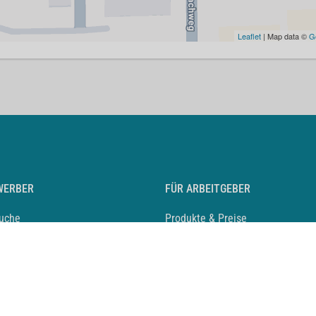
Leaflet
| Map data ©
G
WERBER
FÜR ARBEITGEBER
suche
Produkte & Preise
auf anlegen
Mediadaten & Ansprechpartner
eber entdecken
Arbeitgeberprofil anlegen
 Karriere
Recruiting-Podcast
 Service