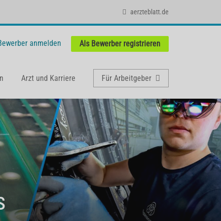
aerzteblatt.de
 Bewerber anmelden
Als Bewerber registrieren
n
Arzt und Karriere
Für Arbeitgeber
s