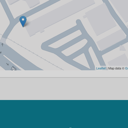
Leaflet
| Map data ©
G