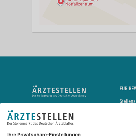
FÜR BE
Stellen
Lebensl
Arbeitg
Arzt und