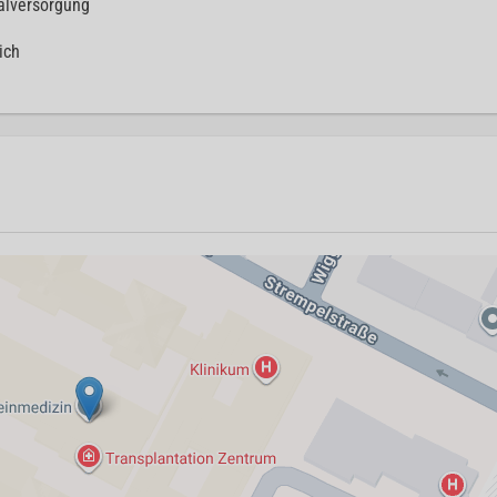
lversorgung
ich
0