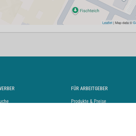
Leaflet
| Map data ©
G
WERBER
FÜR ARBEITGEBER
suche
Produkte & Preise
auf anlegen
Mediadaten & Ansprechpartner
eber entdecken
Arbeitgeberprofil anlegen
 Karriere
Recruiting-Podcast