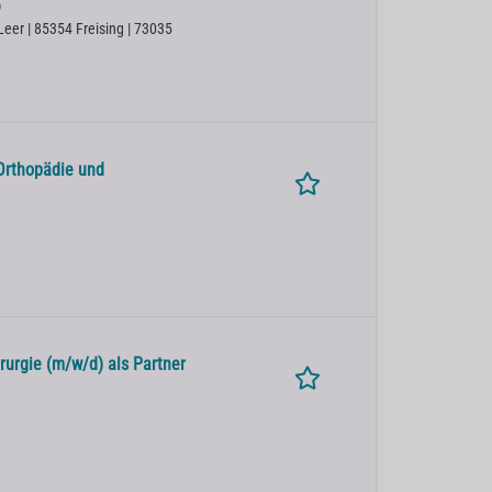
)
er | 85354 Freising | 73035
Orthopädie und
rurgie (m/w/d) als Partner