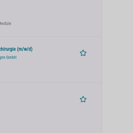
 Medizin
chirurgie (m/w/d)
ingen GmbH