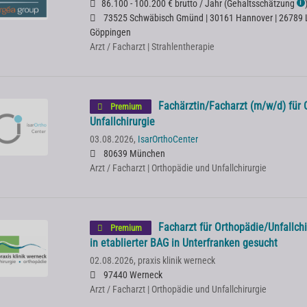
86.100 - 100.200 € brutto / Jahr
(
Gehaltsschätzung
ℹ
73525 Schwäbisch Gmünd | 30161 Hannover | 26789 Le
Göppingen
Arzt / Facharzt | Strahlentherapie
Fachärztin/Facharzt (m/w/d) für 
Premium
Unfallchirurgie
03.08.2026,
IsarOrthoCenter
80639 München
Arzt / Facharzt | Orthopädie und Unfallchirurgie
Facharzt für Orthopädie/Unfallchi
Premium
in etablierter BAG in Unterfranken gesucht
02.08.2026,
praxis klinik werneck
97440 Werneck
Arzt / Facharzt | Orthopädie und Unfallchirurgie