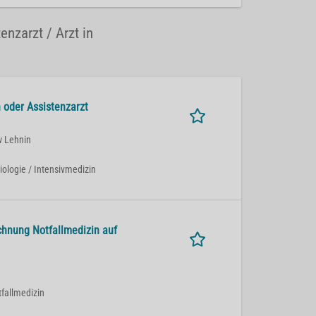
enzarzt / Arzt in
 oder Assistenzarzt
w Lehnin
siologie / Intensivmedizin
chnung Notfallmedizin auf
tfallmedizin