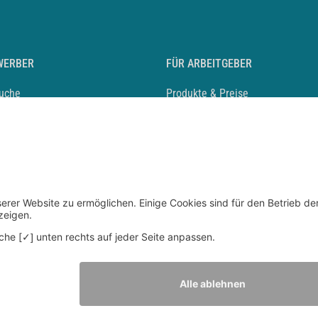
WERBER
FÜR ARBEITGEBER
suche
Produkte & Preise
auf anlegen
Mediadaten & Ansprechpartner
eber entdecken
Arbeitgeberprofil anlegen
 Karriere
Recruiting-Podcast
 Service
chen Sie den Stellenkatalog