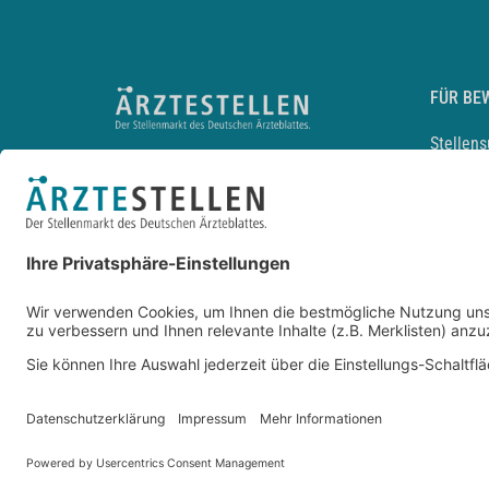
FÜR BE
Stellen
Lebensl
Arbeitg
Arzt und
JobMail
Durchsu
Entwickelt durch
JOBIQO