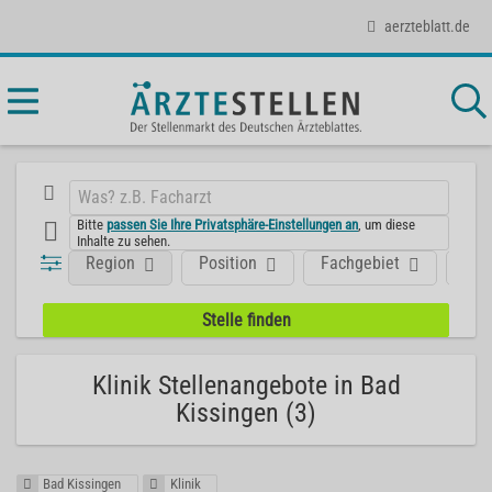
aerzteblatt.de
Bitte
passen Sie Ihre Privatsphäre-Einstellungen an
, um diese
Inhalte zu sehen.
Region
Position
Fachgebiet
Art
Klinik Stellenangebote in Bad
Kissingen (3)
Bad Kissingen
Klinik