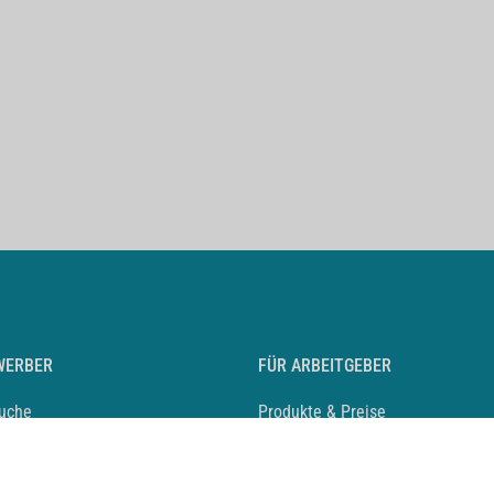
WERBER
FÜR ARBEITGEBER
suche
Produkte & Preise
auf anlegen
Mediadaten & Ansprechpartner
eber entdecken
Arbeitgeberprofil anlegen