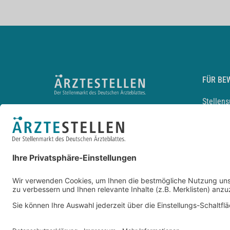
FÜR BE
Stellen
Lebensl
Arbeitg
Arzt und
JobMail
Durchsu