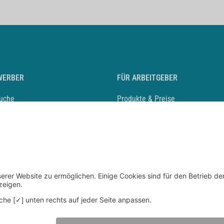
WERBER
FÜR ARBEITGEBER
suche
Produkte & Preise
auf anlegen
Mediadaten & Ansprechpartner
eber entdecken
Arbeitgeberprofil anlegen
 Karriere
Recruiting-Podcast
 Service
chen Sie den Stellenkatalog