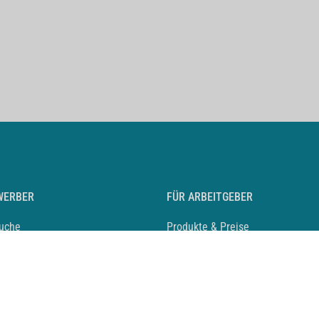
WERBER
FÜR ARBEITGEBER
suche
Produkte & Preise
auf anlegen
Mediadaten & Ansprechpartner
eber entdecken
Arbeitgeberprofil anlegen
 Karriere
Recruiting-Podcast
 Service