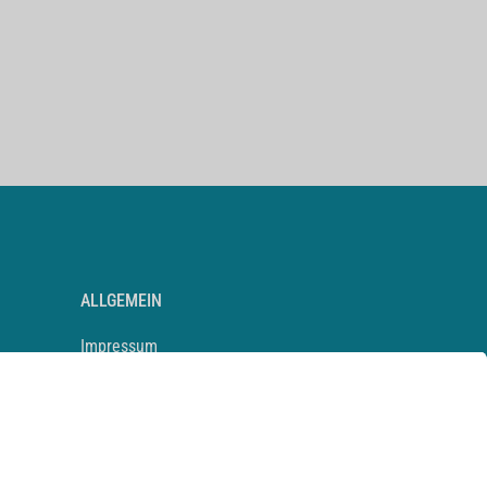
ALLGEMEIN
Impressum
Kontakt
Datenschutz
Newsletter
AGB