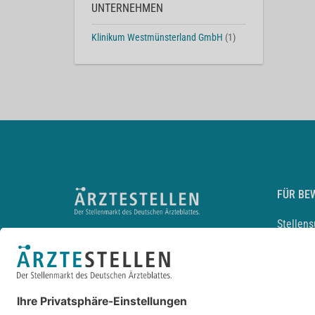
UNTERNEHMEN
Klinikum Westmünsterland GmbH
(1)
FÜR BE
Stellen
Lebensl
Arbeitg
Arzt und
JobMail