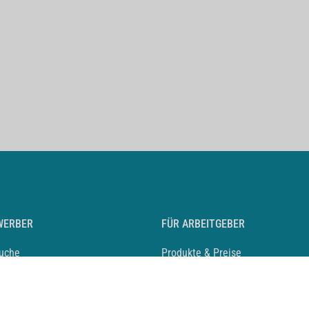
WERBER
FÜR ARBEITGEBER
suche
Produkte & Preise
auf anlegen
Mediadaten & Ansprechpartner
eber entdecken
Arbeitgeberprofil anlegen