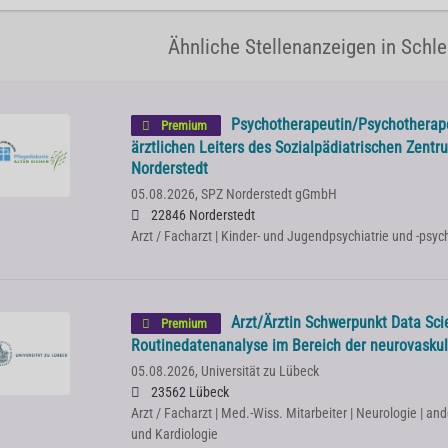
Ähnliche Stellenanzeigen in Schl
Psychotherapeutin/Psychotherapeu
Premium
ärztlichen Leiters des Sozialpädiatrischen Zentr
Norderstedt
05.08.2026,
SPZ Norderstedt gGmbH
22846 Norderstedt
Arzt / Facharzt | Kinder- und Jugendpsychiatrie und -psy
Arzt/Ärztin Schwerpunkt Data Sci
Premium
Routinedatenanalyse im Bereich der neurovasku
05.08.2026,
Universität zu Lübeck
23562 Lübeck
Arzt / Facharzt | Med.-Wiss. Mitarbeiter | Neurologie | an
und Kardiologie