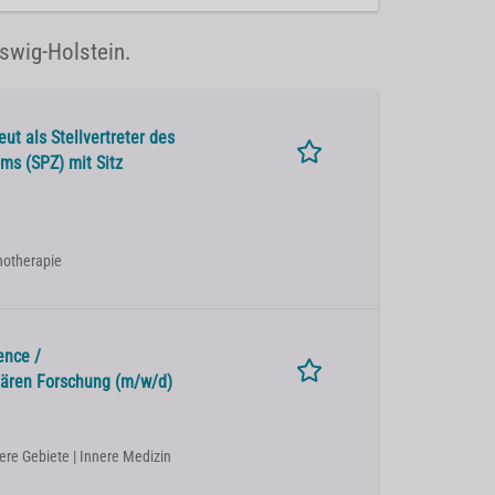
eswig-Holstein.
t als Stellvertreter des
ums (SPZ) mit Sitz
chotherapie
ence /
lären Forschung (m/w/d)
dere Gebiete | Innere Medizin