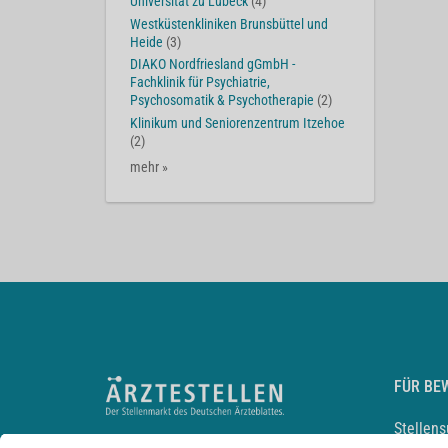
Universität zu Lübeck
(4)
Westküstenkliniken Brunsbüttel und
Heide
(3)
DIAKO Nordfriesland gGmbH -
Fachklinik für Psychiatrie,
Psychosomatik & Psychotherapie
(2)
Klinikum und Seniorenzentrum Itzehoe
(2)
mehr »
FÜR BE
Stellen