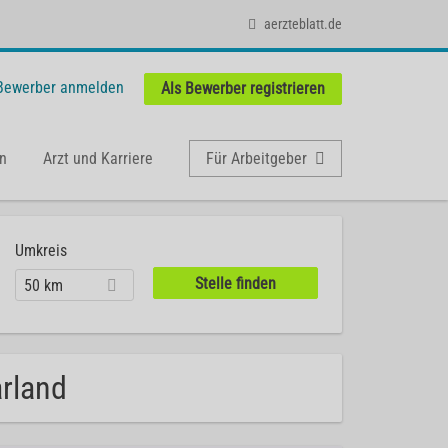
aerzteblatt.de
 Bewerber anmelden
Als Bewerber registrieren
n
Arzt und Karriere
Für Arbeitgeber
Umkreis
50 km
arland