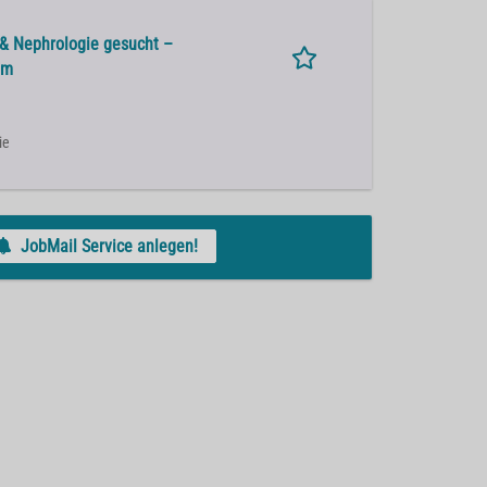
 & Nephrologie gesucht –
um
ie
JobMail Service anlegen!