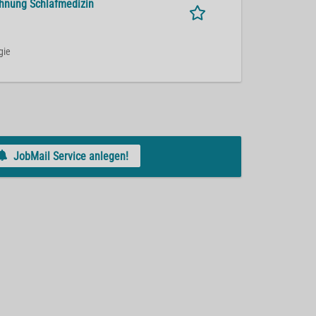
hnung Schlafmedizin
gie
JobMail Service anlegen!