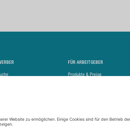
WERBER
FÜR ARBEITGEBER
suche
Produkte & Preise
auf anlegen
Mediadaten & Ansprechpartner
eber entdecken
Arbeitgeberprofil anlegen
 Karriere
Recruiting-Podcast
 Service
chen Sie den Stellenkatalog