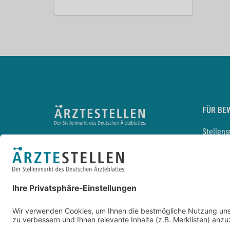
FÜR BE
Stellen
Lebensl
Arbeitg
Arzt und
JobMail
Durchsu