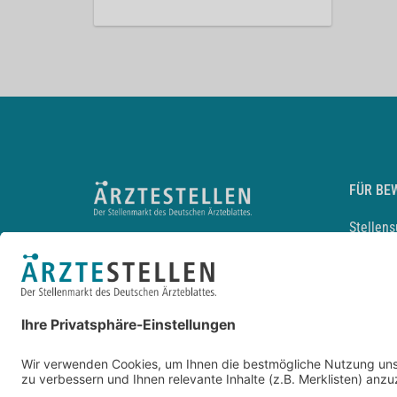
FÜR BE
Stellen
Lebensl
Arbeitg
Arzt und
JobMail
Durchsu