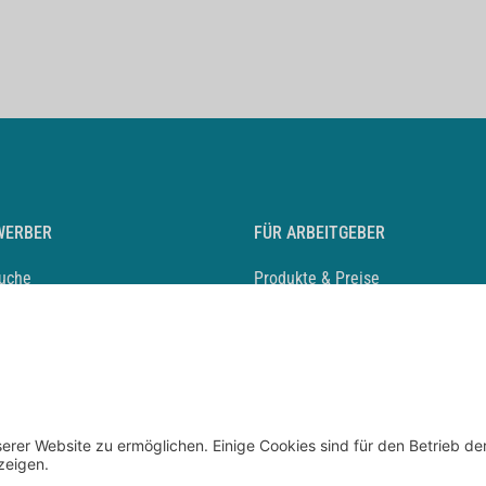
WERBER
FÜR ARBEITGEBER
suche
Produkte & Preise
auf anlegen
Mediadaten & Ansprechpartner
eber entdecken
Arbeitgeberprofil anlegen
 Karriere
Recruiting-Podcast
 Service
chen Sie den Stellenkatalog