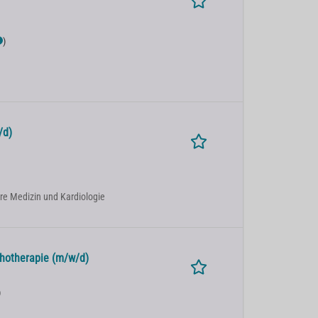
)
/d)
nere Medizin und Kardiologie
chotherapie (m/w/d)
)