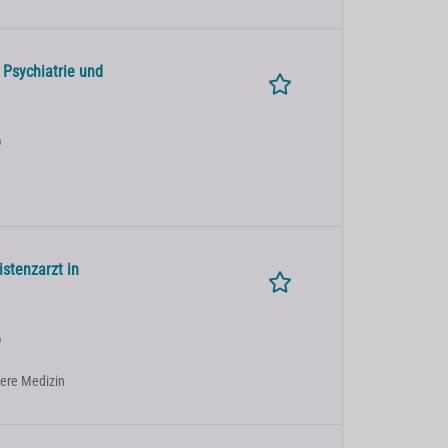
 Psychiatrie und
)
stenzarzt in
)
nnere Medizin