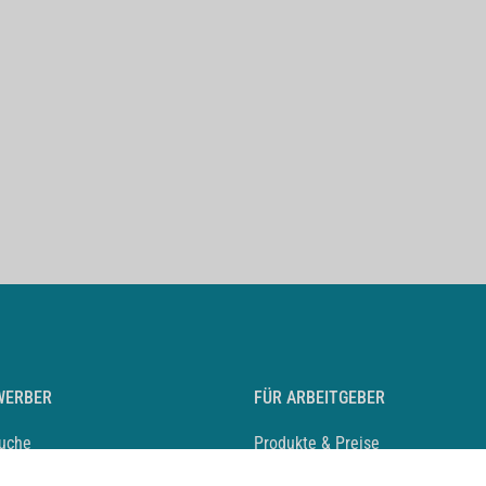
WERBER
FÜR ARBEITGEBER
suche
Produkte & Preise
auf anlegen
Mediadaten & Ansprechpartner