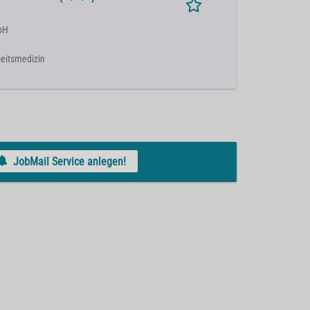
bH
rbeitsmedizin
JobMail Service anlegen!