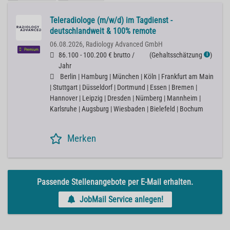
Teleradiologe (m/w/d) im Tagdienst -
deutschlandweit & 100% remote
06.08.2026,
Radiology Advanced GmbH
Premium
86.100 - 100.200 € brutto /
(
Gehaltsschätzung
)
ℹ
Jahr
Berlin | Hamburg | München | Köln | Frankfurt am Main
| Stuttgart | Düsseldorf | Dortmund | Essen | Bremen |
Hannover | Leipzig | Dresden | Nürnberg | Mannheim |
Karlsruhe | Augsburg | Wiesbaden | Bielefeld | Bochum
Merken
Passende Stellenangebote per E-Mail erhalten.
JobMail Service anlegen!