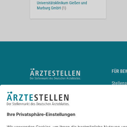
Universitätsklinikum Gießen und
Marburg GmbH
(1)
FÜR BE
Stellen
Lebensl
Arbeitg
Arzt und
JobMail
Durchsu