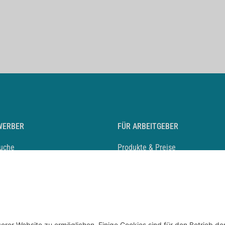
WERBER
FÜR ARBEITGEBER
suche
Produkte & Preise
auf anlegen
Mediadaten & Ansprechpartner
eber entdecken
Arbeitgeberprofil anlegen
 Karriere
Recruiting-Podcast
 Service
chen Sie den Stellenkatalog