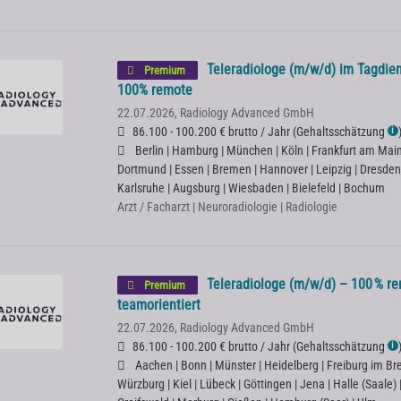
Teleradiologe (m/w/d) im Tagdien
Premium
100% remote
22.07.2026,
Radiology Advanced GmbH
86.100 - 100.200 € brutto / Jahr
(
Gehaltsschätzung
ℹ
Berlin | Hamburg | München | Köln | Frankfurt am Main |
Dortmund | Essen | Bremen | Hannover | Leipzig | Dresden
Karlsruhe | Augsburg | Wiesbaden | Bielefeld | Bochum
Arzt / Facharzt | Neuroradiologie | Radiologie
Teleradiologe (m/w/d) – 100 % rem
Premium
teamorientiert
22.07.2026,
Radiology Advanced GmbH
86.100 - 100.200 € brutto / Jahr
(
Gehaltsschätzung
ℹ
Aachen | Bonn | Münster | Heidelberg | Freiburg im Bre
Würzburg | Kiel | Lübeck | Göttingen | Jena | Halle (Saale)