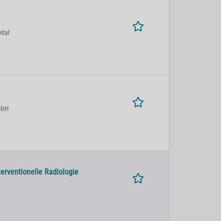
ital
mbH
terventionelle Radiologie