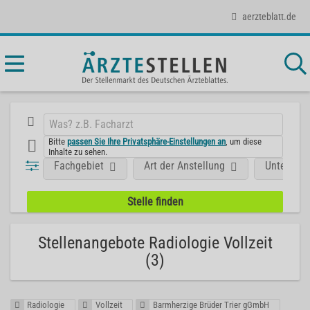
aerzteblatt.de
Bitte
passen Sie Ihre Privatsphäre-Einstellungen an
, um diese
Inhalte zu sehen.
Fachgebiet
Art der Anstellung
Unterneh
Stellenangebote Radiologie Vollzeit
(3)
Radiologie
Vollzeit
Barmherzige Brüder Trier gGmbH