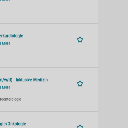
erkardiologie
us Mara
m/w/d) - Inklusive Medizin
us Mara
troenterologie
ogie/Onkologie