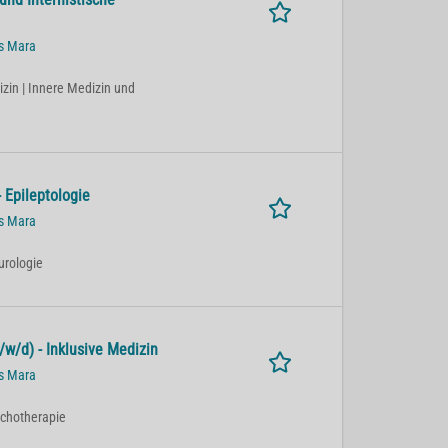
us Mara
izin | Innere Medizin und
 Epileptologie
us Mara
eurologie
w/d) - Inklusive Medizin
us Mara
sychotherapie