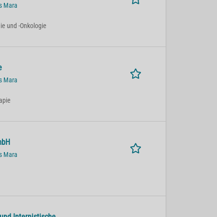
us Mara
ie und -Onkologie
e
us Mara
apie
mbH
us Mara
und Internistische