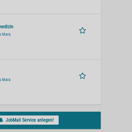
medizin
us Mara
us Mara
JobMail Service anlegen!