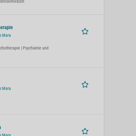
Intensivmedizin
herapie
us Mara
ychotherapie | Psychiatrie und
us Mara
n
us Mara