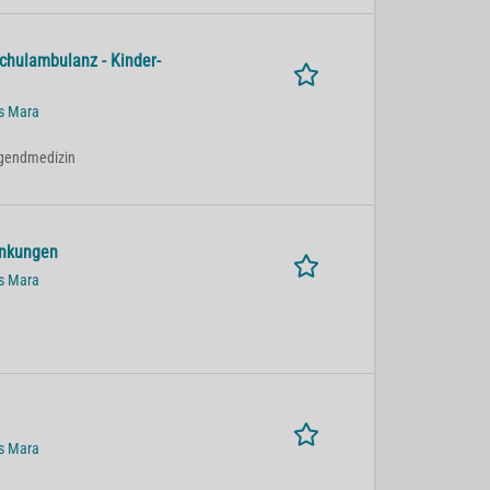
chulambulanz - Kinder-
us Mara
Jugendmedizin
ankungen
us Mara
us Mara