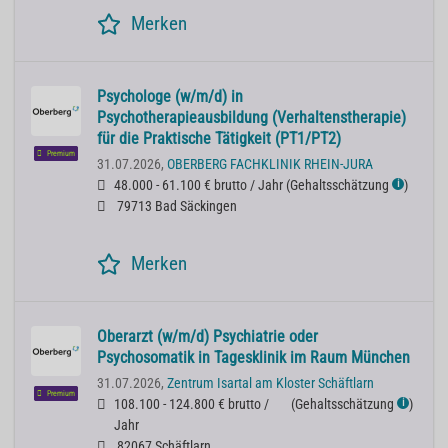
Merken
Psychologe (w/m/d) in
Psychotherapieausbildung (Verhaltenstherapie)
für die Praktische Tätigkeit (PT1/PT2)
Premium
31.07.2026,
OBERBERG FACHKLINIK RHEIN-JURA
48.000 - 61.100 € brutto / Jahr
(
Gehaltsschätzung
)
ℹ
79713 Bad Säckingen
Merken
Oberarzt (w/m/d) Psychiatrie oder
Psychosomatik in Tagesklinik im Raum München
31.07.2026,
Zentrum Isartal am Kloster Schäftlarn
Premium
108.100 - 124.800 € brutto /
(
Gehaltsschätzung
)
ℹ
Jahr
82067 Schäftlarn