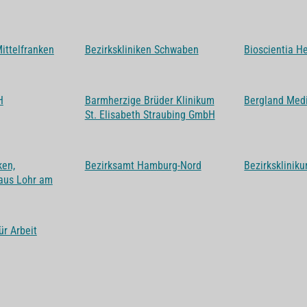
Mittelfranken
Bezirkskliniken Schwaben
Bioscientia H
H
Barmherzige Brüder Klinikum
Bergland Med
St. Elisabeth Straubing GmbH
ken,
Bezirksamt Hamburg-Nord
Bezirksklinik
aus Lohr am
r Arbeit