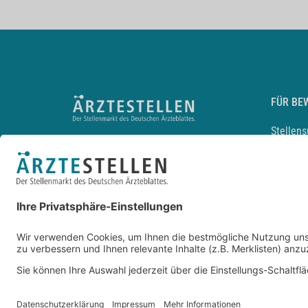
FÜR BE
Stellen
Lebensl
Arbeitg
Arzt und
JobMail
Durchsu