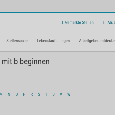
Gemerkte Stellen
Als
Stellensuche
Lebenslauf anlegen
Arbeitgeber entdecke
 mit b beginnen
M
N
O
P
R
S
T
U
V
W