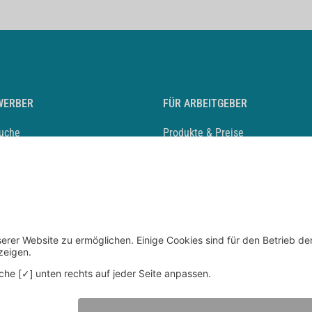
WERBER
FÜR ARBEITGEBER
suche
Produkte & Preise
auf anlegen
Mediadaten & Ansprechpartner
eber entdecken
Arbeitgeberprofil anlegen
 Karriere
Recruiting-Podcast
 Service
chen Sie den Stellenkatalog