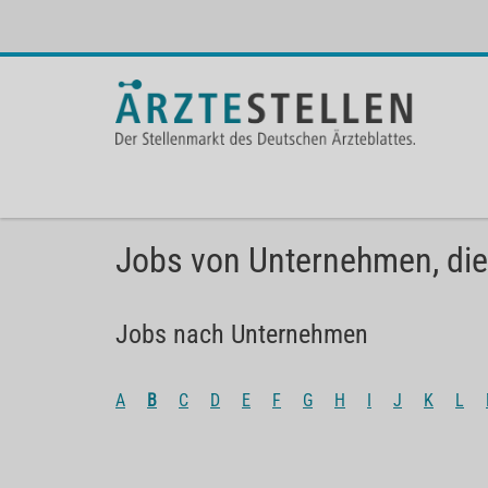
Jobs von Unternehmen, die
Jobs nach Unternehmen
A
B
C
D
E
F
G
H
I
J
K
L