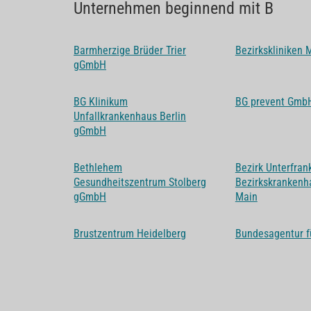
Unternehmen beginnend mit B
Barmherzige Brüder Trier
Bezirkskliniken 
gGmbH
BG Klinikum
BG prevent Gmb
Unfallkrankenhaus Berlin
gGmbH
Bethlehem
Bezirk Unterfran
Gesundheitszentrum Stolberg
Bezirkskrankenh
gGmbH
Main
Brustzentrum Heidelberg
Bundesagentur fü