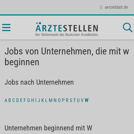
aerzteblatt.de
Jobs von Unternehmen, die mit w
beginnen
Jobs nach Unternehmen
A
B
C
D
E
F
G
H
I
J
K
L
M
N
O
P
R
S
T
U
V
W
Unternehmen beginnend mit W