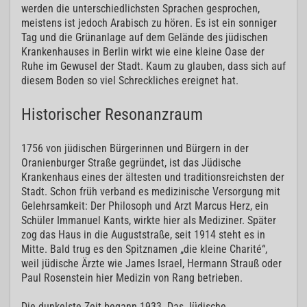
werden die unterschiedlichsten Sprachen gesprochen,
meistens ist jedoch Arabisch zu hören. Es ist ein sonniger
Tag und die Grünanlage auf dem Gelände des jüdischen
Krankenhauses in Berlin wirkt wie eine kleine Oase der
Ruhe im Gewusel der Stadt. Kaum zu glauben, dass sich auf
diesem Boden so viel Schreckliches ereignet hat.
Historischer Resonanzraum
1756 von jüdischen Bürgerinnen und Bürgern in der
Oranienburger Straße gegründet, ist das Jüdische
Krankenhaus eines der ältesten und traditionsreichsten der
Stadt. Schon früh verband es medizinische Versorgung mit
Gelehrsamkeit: Der Philosoph und Arzt Marcus Herz, ein
Schüler Immanuel Kants, wirkte hier als Mediziner. Später
zog das Haus in die Auguststraße, seit 1914 steht es in
Mitte. Bald trug es den Spitznamen „die kleine Charité“,
weil jüdische Ärzte wie James Israel, Hermann Strauß oder
Paul Rosenstein hier Medizin von Rang betrieben.
Die dunkelste Zeit begann 1933. Das Jüdische