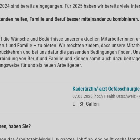
2024 sind bereits eingegangen. Für 2025 haben wir bereits viele Inte
enden helfen, Familie und Beruf besser miteinander zu kombinieren. 
 auf die Wünsche und Bedürfnisse unserer aktuellen Mitarbeiterinnen 
ruf und Familie – zu bieten. Wir möchten zudem, dass unsere Mitarbe
 zurückkehren und bei uns dafür die passenden Bedingungen finden. 
 Verbindung von Beruf und Familie und können somit auch dazu beitrag
ungsweise für uns als neuen Arbeitgeber.
Kaderärztin/-arzt Gefässchirurgi
07.08.2026, hoch Health Ostschweiz - Kl
St. Gallen
nen, haben Sie?
ahren das Arbeitszeit-Modell „½ ganzes Jahr“ an, das heißt sechs Mo