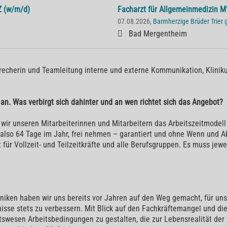
Z (w/m/d)
Facharzt für Allgemeinmedizin 
07.08.2026,
Barmherzige Brüder Trie
Bad Mergentheim
precherin und Teamleitung interne und externe Kommunikation, Klin
" an. Was verbirgt sich dahinter und an wen richtet sich das Angebot?
wir unseren Mitarbeiterinnen und Mitarbeitern das Arbeitszeitmodell 
 also 64 Tage im Jahr, frei nehmen – garantiert und ohne Wenn und A
 für Vollzeit- und Teilzeitkräfte und alle Berufsgruppen. Es muss jew
niken haben wir uns bereits vor Jahren auf den Weg gemacht, für uns
isse stets zu verbessern. Mit Blick auf den Fachkräftemangel und di
itswesen Arbeitsbedingungen zu gestalten, die zur Lebensrealität d