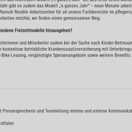
m Jahr gibt es zudem das Modell „¼ ganzes Jahr“ – neun Monate arbeit
unsch flexible Arbeitszeiten für all unsere Fachbereiche im pflegeris
arbeiten möchte, wir finden einen gemeinsamen Weg.
hiedene Freizeitmodelle hinausgehen?
eiterinnen und Mitarbeiter zudem bei der Suche nach Kinder-Betreuu
ne kostenlose betriebliche Krankenzusatzversicherung mit Unterbring
E-Bike-Leasing, vergünstigte Speisenangebote sowie weitere Benefits.
t Pressesprecherin und Teamleitung interne und externe Kommunika
stfalen