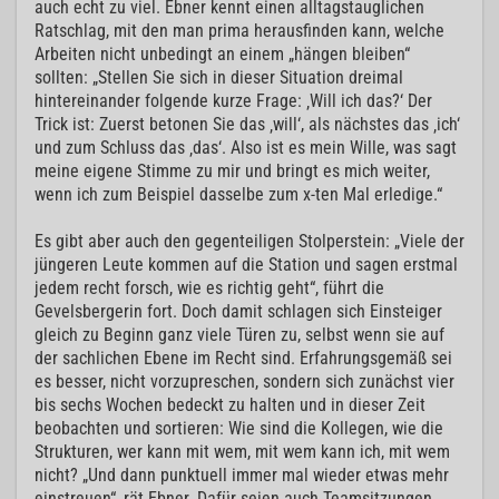
auch echt zu viel. Ebner kennt einen alltagstauglichen
Ratschlag, mit den man prima herausfinden kann, welche
Arbeiten nicht unbedingt an einem „hängen bleiben“
sollten: „Stellen Sie sich in dieser Situation dreimal
hintereinander folgende kurze Frage: ‚Will ich das?‘ Der
Trick ist: Zuerst betonen Sie das ‚will‘, als nächstes das ‚ich‘
und zum Schluss das ‚das‘. Also ist es mein Wille, was sagt
meine eigene Stimme zu mir und bringt es mich weiter,
wenn ich zum Beispiel dasselbe zum x-ten Mal erledige.“
Es gibt aber auch den gegenteiligen Stolperstein: „Viele der
jüngeren Leute kommen auf die Station und sagen erstmal
jedem recht forsch, wie es richtig geht“, führt die
Gevelsbergerin fort. Doch damit schlagen sich Einsteiger
gleich zu Beginn ganz viele Türen zu, selbst wenn sie auf
der sachlichen Ebene im Recht sind. Erfahrungsgemäß sei
es besser, nicht vorzupreschen, sondern sich zunächst vier
bis sechs Wochen bedeckt zu halten und in dieser Zeit
beobachten und sortieren: Wie sind die Kollegen, wie die
Strukturen, wer kann mit wem, mit wem kann ich, mit wem
nicht? „Und dann punktuell immer mal wieder etwas mehr
einstreuen“, rät Ebner. Dafür seien auch Teamsitzungen