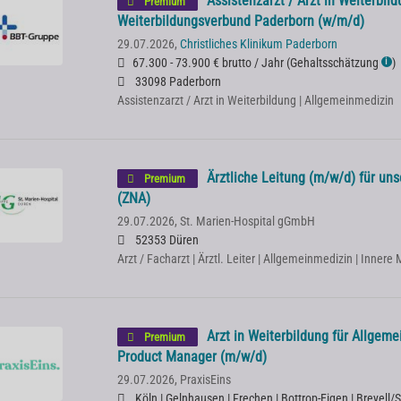
Assistenzarzt / Arzt in Weiterbil
Premium
Weiterbildungsverbund Paderborn (w/m/d)
29.07.2026,
Christliches Klinikum Paderborn
67.300 - 73.900 € brutto / Jahr
(
Gehaltsschätzung
)
ℹ
33098 Paderborn
Assistenzarzt / Arzt in Weiterbildung | Allgemeinmedizin
Ärztliche Leitung (m/w/d) für un
Premium
(ZNA)
29.07.2026,
St. Marien-Hospital gGmbH
52353 Düren
Arzt / Facharzt | Ärztl. Leiter | Allgemeinmedizin | Innere
Arzt in Weiterbildung für Allgem
Premium
Product Manager (m/w/d)
29.07.2026,
PraxisEins
Köln | Gelnhausen | Frechen | Bottrop-Eigen | Breyell/