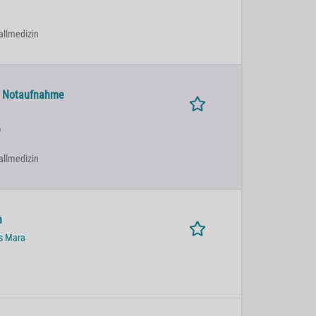
fallmedizin
le Notaufnahme
)
fallmedizin
n
us Mara