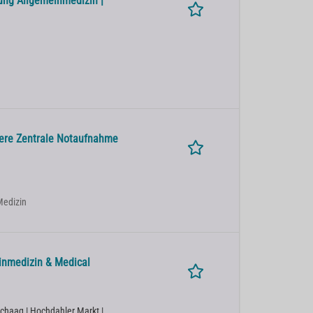
dung Allgemeinmedizin |
sere Zentrale Notaufnahme
 Medizin
einmedizin & Medical
Schaag | Hochdahler Markt |