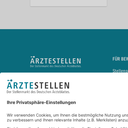
FÜR BE
Stellen
Lebensl
Arbeitg
Arzt und
JobMail
Durchsu