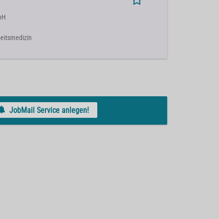
bH
rbeitsmedizin
JobMail Service anlegen!