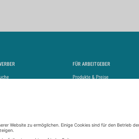
WERBER
FÜR ARBEITGEBER
suche
Produkte & Preise
auf anlegen
Mediadaten & Ansprechpartner
eber entdecken
Arbeitgeberprofil anlegen
 Karriere
Recruiting-Podcast
 Service
chen Sie den Stellenkatalog