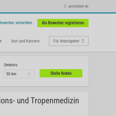
aerzteblatt.de
 Bewerber anmelden
Als Bewerber registrieren
n
Arzt und Karriere
Für Arbeitgeber
Umkreis
50 km
tions- und Tropenmedizin