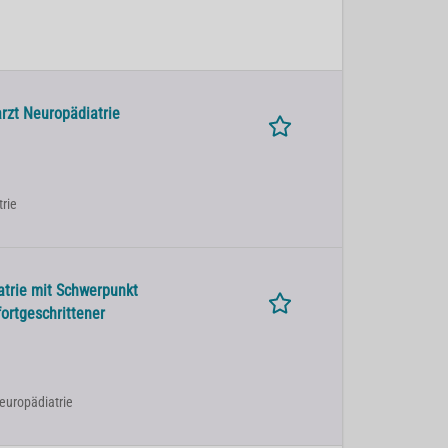
arzt Neuropädiatrie
trie
atrie mit Schwerpunkt
fortgeschrittener
Neuropädiatrie