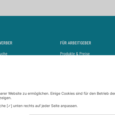
WERBER
FÜR ARBEITGEBER
suche
Produkte & Preise
auf anlegen
Mediadaten & Ansprechpartner
eber entdecken
Arbeitgeberprofil anlegen
 Karriere
Recruiting-Podcast
 Service
chen Sie den Stellenkatalog