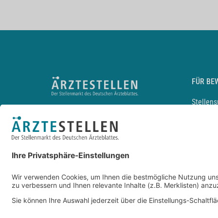
FÜR BE
Stellen
Lebensl
Arbeitg
Arzt und
JobMail
Durchsu