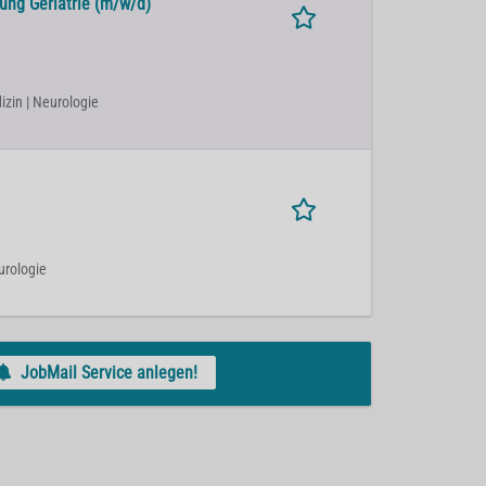
nung Geriatrie (m/w/d)
izin | Neurologie
eurologie
JobMail Service anlegen!