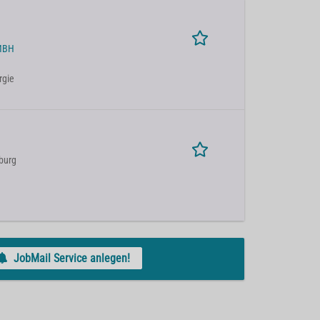
MBH
rgie
burg
JobMail Service anlegen!