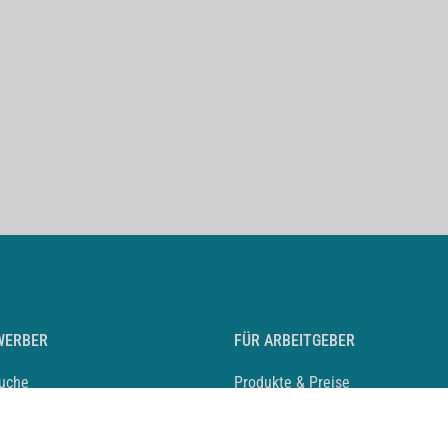
WERBER
FÜR ARBEITGEBER
suche
Produkte & Preise
auf anlegen
Mediadaten & Ansprechpartner
eber entdecken
Arbeitgeberprofil anlegen