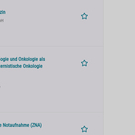
zin
bH
ogie und Onkologie als
ternistische Onkologie
)
ale Notaufnahme (ZNA)