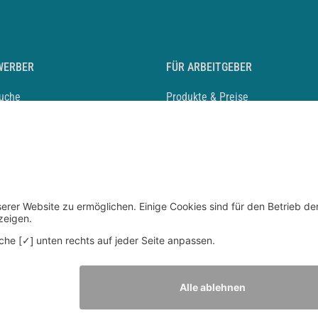
WERBER
FÜR ARBEITGEBER
suche
Produkte & Preise
auf anlegen
Mediadaten & Ansprechpartner
eber entdecken
Arbeitgeberprofil anlegen
 Karriere
Recruiting-Podcast
 Service
chen Sie den Stellenkatalog