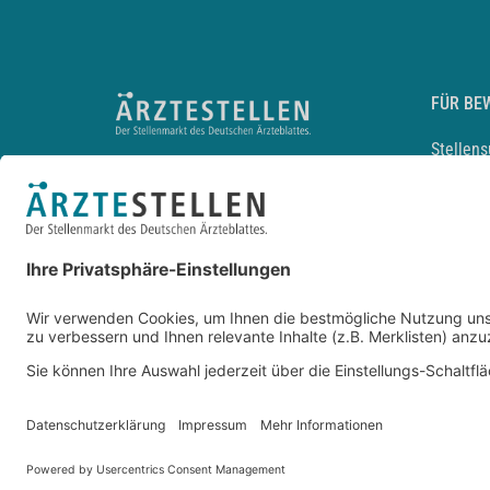
FÜR BE
Stellen
Lebensl
Arbeitg
Arzt und
JobMail
Durchsu
Entwickelt durch
JOBIQO