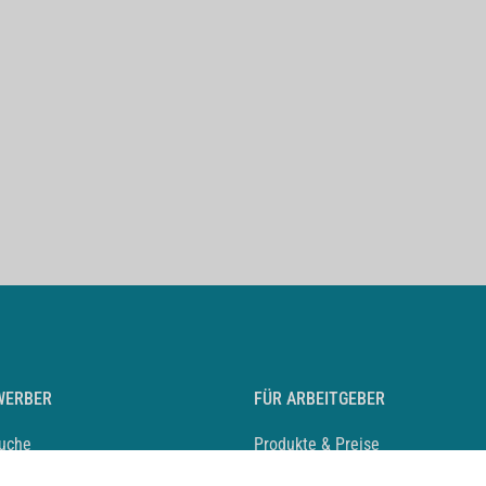
WERBER
FÜR ARBEITGEBER
suche
Produkte & Preise
auf anlegen
Mediadaten & Ansprechpartner