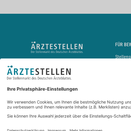
FÜR BE
Stellen
Lebensl
Arbeitg
Arzt und
JobMail
Durchsu