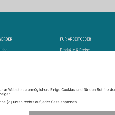
WERBER
FÜR ARBEITGEBER
suche
Produkte & Preise
auf anlegen
Mediadaten & Ansprechpartner
eber entdecken
Arbeitgeberprofil anlegen
 Karriere
Recruiting-Podcast
 Service
chen Sie den Stellenkatalog